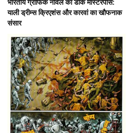
भारतीय ग्राफिक नोवेल का डार्क मास्टरपीस:
याली ड्रीम्स क्रिएशंस और कारवां का खौफनाक
संसार