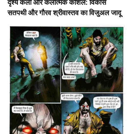
दृश्य कला और कलात्मक कौशल: विकास
सतपथी और गौरव श्रीवास्तव का विजुअल जादू