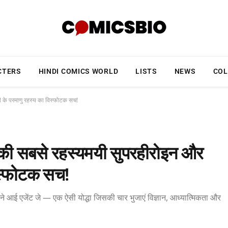
CTERS
HINDI COMICS WORLD
LISTS
NEWS
COL
वी के परमाणु रहस्य का विस्फोटक सच!
 की सबसे रहस्यमयी सुपरहीरोइन और
विस्फोटक सच!
मने आई एजेंट जे — एक ऐसी योद्धा जिसकी चार भुजाएं विज्ञान, आध्यात्मिकता और