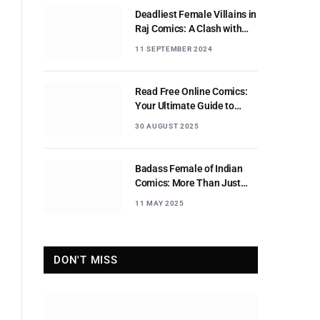
Deadliest Female Villains in
Raj Comics: A Clash with
Nagraj
11 SEPTEMBER 2024
Read Free Online Comics:
Your Ultimate Guide to
Digital Comic Reading
30 AUGUST 2025
Badass Female of Indian
Comics: More Than Just
Sidekicks
11 MAY 2025
DON'T MISS