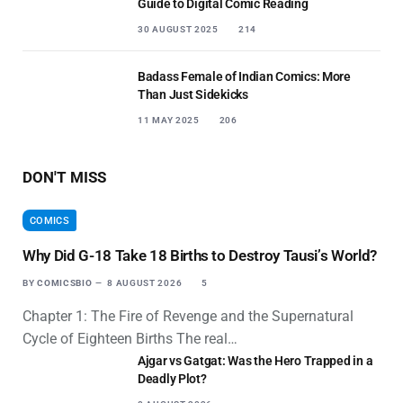
Guide to Digital Comic Reading
30 AUGUST 2025
214
Badass Female of Indian Comics: More
Than Just Sidekicks
11 MAY 2025
206
DON'T MISS
COMICS
Why Did G-18 Take 18 Births to Destroy Tausi’s World?
BY
COMICSBIO
8 AUGUST 2026
5
Chapter 1: The Fire of Revenge and the Supernatural
Cycle of Eighteen Births The real…
Ajgar vs Gatgat: Was the Hero Trapped in a
Deadly Plot?