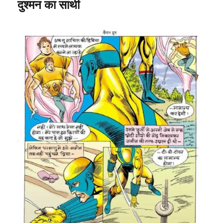
दुश्मन
का
साथी