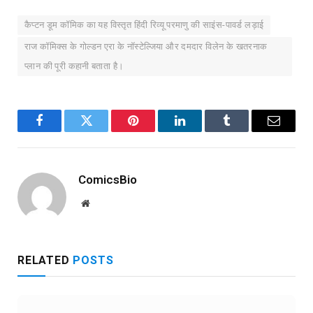
कैप्टन डूम कॉमिक का यह विस्तृत हिंदी रिव्यू परमाणु की साइंस-पावर्ड लड़ाई
राज कॉमिक्स के गोल्डन एरा के नॉस्टेल्जिया और दमदार विलेन के खतरनाक
प्लान की पूरी कहानी बताता है।
Facebook
Twitter
Pinterest
LinkedIn
Tumblr
Email
ComicsBio
Website
RELATED
POSTS