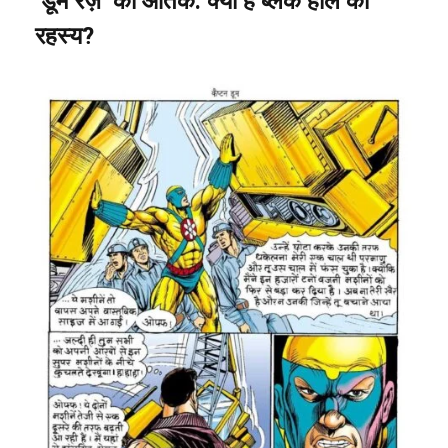
‘
डूम
रेज़
’
का
आतंक
:
क्या
है
ब्लैक
होल
का
रहस्य
?