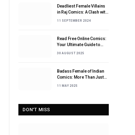
Deadliest Female Villains
in Raj Comics: A Clash with
Nagraj
11 SEPTEMBER 2024
Read Free Online Comics:
Your Ultimate Guide to
Digital Comic Reading
30 AUGUST 2025
Badass Female of Indian
Comics: More Than Just
Sidekicks
11 MAY 2025
DON'T MISS