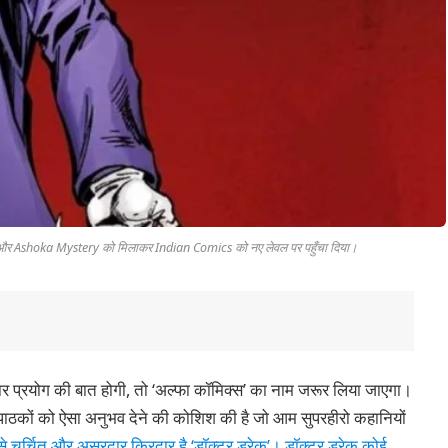
 और Ashoka Mystery को मिलाकर Indian Comics को नए लेवल पर पहुँचा दिया।
र प्रयोग की बात होगी, तो ‘अल्फा कॉमिक्स’ का नाम जरूर लिया जाएगा।
पाठकों को ऐसा अनुभव देने की कोशिश की है जो आम सुपरहीरो कहानियों
े चर्चित और असरदार किरदार है ‘डॉक्टर ड्रेक’। डॉक्टर ड्रेक कोई