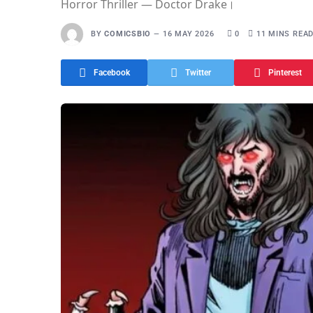
Horror Thriller — Doctor Drake।
BY
COMICSBIO
16 MAY 2026
0
11 MINS REA
Facebook
Twitter
Pinterest