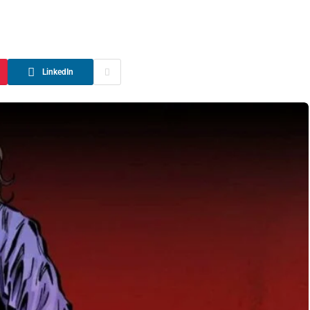
D
LinkedIn