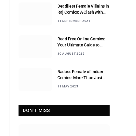
Deadliest Female Villains in
Raj Comics: A Clash with
Nagraj
11 SEPTEMBER 2024
Read Free Online Comics:
Your Ultimate Guide to
Digital Comic Reading
30 AUGUST 2025
Badass Female of Indian
Comics: More Than Just
Sidekicks
11 MAY 2025
DON'T MISS