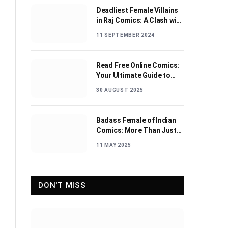
Deadliest Female Villains
in Raj Comics: A Clash with
Nagraj
11 SEPTEMBER 2024
Read Free Online Comics:
Your Ultimate Guide to
Digital Comic Reading
30 AUGUST 2025
Badass Female of Indian
Comics: More Than Just
Sidekicks
11 MAY 2025
DON'T MISS