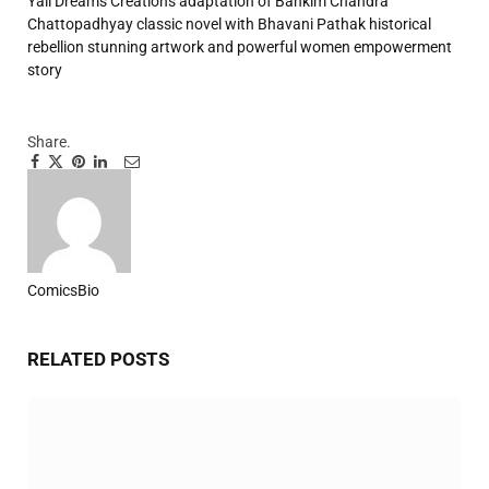
Yali Dreams Creations adaptation of Bankim Chandra
Chattopadhyay classic novel with Bhavani Pathak
historical
rebellion
stunning artwork and powerful women empowerment
story
Share.
Facebook
Twitter
Pinterest
LinkedIn
Tumblr
Email
ComicsBio
Website
RELATED
POSTS