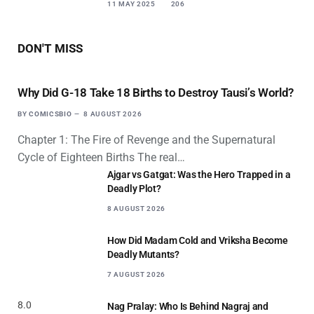
11 MAY 2025
206
DON'T MISS
Why Did G-18 Take 18 Births to Destroy Tausi’s World?
BY
COMICSBIO
8 AUGUST 2026
Chapter 1: The Fire of Revenge and the Supernatural
Cycle of Eighteen Births The real…
Ajgar vs Gatgat: Was the Hero Trapped in a
Deadly Plot?
8 AUGUST 2026
How Did Madam Cold and Vriksha Become
Deadly Mutants?
7 AUGUST 2026
8.0
Nag Pralay: Who Is Behind Nagraj and