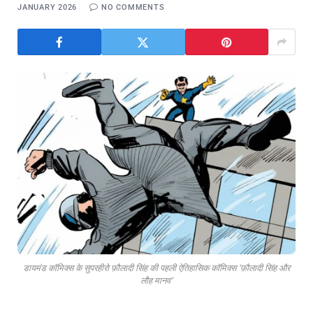
JANUARY 2026
NO COMMENTS
डायमंड कॉमिक्स के सुपरहीरो फ़ौलादी सिंह की पहली ऐतिहासिक कॉमिक्स ‘फ़ौलादी सिंह और
लौह मानव’