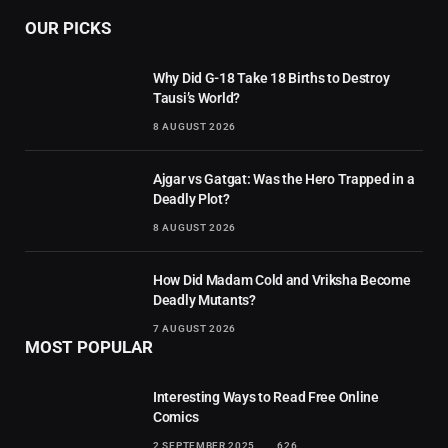
OUR PICKS
Why Did G-18 Take 18 Births to Destroy
Tausi’s World?
8 AUGUST 2026
Ajgar vs Gatgat: Was the Hero Trapped in a
Deadly Plot?
8 AUGUST 2026
How Did Madam Cold and Vriksha Become
Deadly Mutants?
7 AUGUST 2026
MOST POPULAR
Interesting Ways to Read Free Online
Comics
2 SEPTEMBER 2025
626