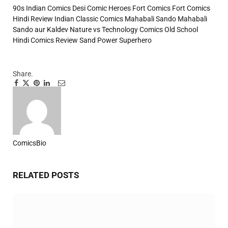
90s Indian Comics
Desi Comic Heroes
Fort Comics
Fort Comics
Hindi Review
Indian Classic Comics
Mahabali Sando
Mahabali
Sando aur Kaldev
Nature vs Technology Comics
Old School
Hindi Comics Review
Sand Power Superhero
Share.
Facebook
Twitter
Pinterest
LinkedIn
Tumblr
Email
ComicsBio
Website
RELATED
POSTS