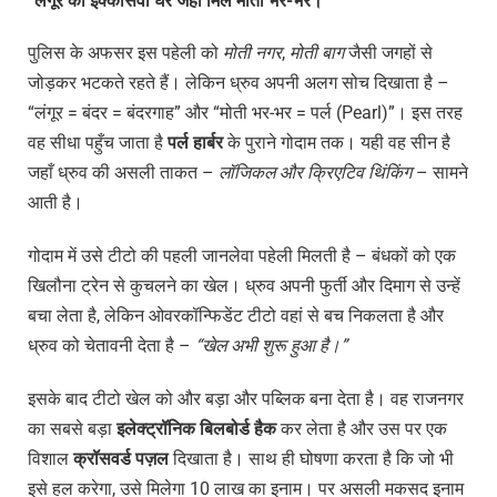
“
लंगूर
का
इक्कीसवां
घर
जहाँ
मिले
मोती
भर-
भर।”
पुलिस के अफसर इस पहेली को
मोती
नगर
,
मोती
बाग
जैसी जगहों से
जोड़कर भटकते रहते हैं। लेकिन ध्रुव अपनी अलग सोच दिखाता है –
“लंगूर = बंदर = बंदरगाह” और “मोती भर-भर = पर्ल (Pearl)”। इस तरह
वह सीधा पहुँच जाता है
पर्ल
हार्बर
के पुराने गोदाम तक। यही वह सीन है
जहाँ ध्रुव की असली ताकत –
लॉजिकल
और
क्रिएटिव
थिंकिंग
– सामने
आती है।
गोदाम में उसे टीटो की पहली जानलेवा पहेली मिलती है – बंधकों को एक
खिलौना ट्रेन से कुचलने का खेल। ध्रुव अपनी फुर्ती और दिमाग से उन्हें
बचा लेता है, लेकिन ओवरकॉन्फिडेंट टीटो वहां से बच निकलता है और
ध्रुव को चेतावनी देता है –
“
खेल
अभी
शुरू
हुआ
है।”
इसके बाद टीटो खेल को और बड़ा और पब्लिक बना देता है। वह राजनगर
का सबसे बड़ा
इलेक्ट्रॉनिक बिलबोर्ड हैक
कर लेता है और उस पर एक
विशाल
क्रॉसवर्ड पज़ल
दिखाता है। साथ ही घोषणा करता है कि जो भी
इसे हल करेगा, उसे मिलेगा 10 लाख का इनाम। पर असली मकसद इनाम