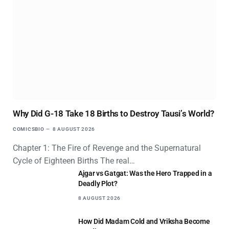
Why Did G-18 Take 18 Births to Destroy Tausi’s World?
COMICSBIO
8 AUGUST 2026
Chapter 1: The Fire of Revenge and the Supernatural
Cycle of Eighteen Births The real…
Ajgar vs Gatgat: Was the Hero Trapped in a
Deadly Plot?
8 AUGUST 2026
How Did Madam Cold and Vriksha Become