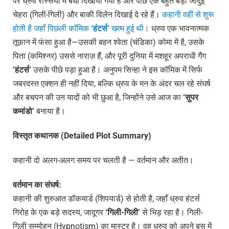
पर ध्रुव रस्सियों में बंधा दिखाया गया है और पीछे एक बहुत बड़ा जादुई
चेहरा (गिली-गिली) और बाकी विलेन दिखाई दे रहे हैं।
कहानी वहीं से शुरू
होती है जहाँ पिछली कॉमिक
‘हंटर्स’
खत्म हुई थी।
ध्रुव एक भावनात्मक
तूफ़ान में फंसा हुआ है—उसकी बहन श्वेता (चंडिका) कोमा में है, उसके
पिता (कमिश्नर) उससे नाराज़ हैं, और पूरी दुनिया में मशहूर अपराधी गैंग
‘हंटर्स’
उसके पीछे पड़ा हुआ है। अनुपम सिन्हा ने इस कॉमिक में सिर्फ
जबरदस्त एक्शन ही नहीं दिया, बल्कि ध्रुव के मन के अंदर चल रहे संघर्ष
और बचपन की उन यादों को भी छुआ है, जिन्होंने उसे आज का
‘सुपर
कमांडो’
बनाया है।
विस्तृत कथानक (Detailed Plot Summary)
कहानी दो अलग-अलग समय पर चलती है — वर्तमान और अतीत।
वर्तमान का संघर्ष:
कहानी की शुरुआत डॉकयार्ड (शिपयार्ड) से होती है, जहाँ ध्रुव हंटर्स
गिरोह के एक बड़े सदस्य, जादूगर
‘गिली-गिली’
से भिड़ रहा है। गिली-
गिली सम्मोहन (Hypnotism) का मास्टर है। वह ध्रुव को अपने बस में