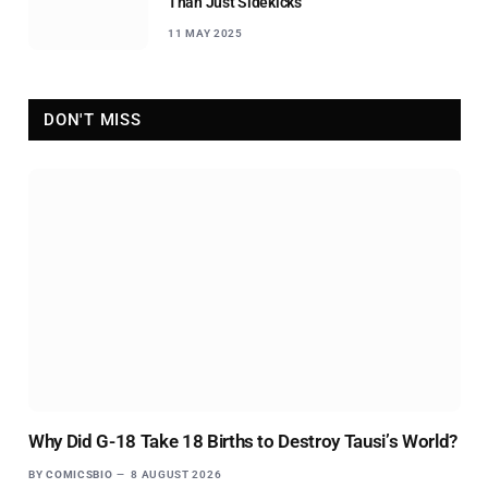
Than Just Sidekicks
11 MAY 2025
DON'T MISS
Why Did G-18 Take 18 Births to Destroy Tausi’s World?
BY
COMICSBIO
8 AUGUST 2026