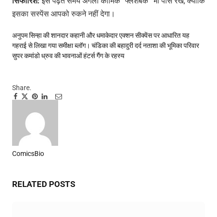
सिफारिश
:
इसे पढ़ते समय अगली कॉमिक “फ्लैशबैक” भी पास रखें, क्योंकि
इसका सस्पेंस आपको रुकने नहीं देगा।
अनुपम सिन्हा की शानदार कहानी और धमाकेदार एक्शन सीक्वेंस पर आधारित यह
गहराई से लिखा गया समीक्षा ब्लॉग।
चंडिका की बहादुरी
दर्द
नताशा की भूमिका
परिवार
सुपर कमांडो ध्रुव की भावनाओं
हंटर्स गैंग के रहस्य
Share.
Facebook
Twitter
Pinterest
LinkedIn
Tumblr
Email
ComicsBio
Website
RELATED
POSTS