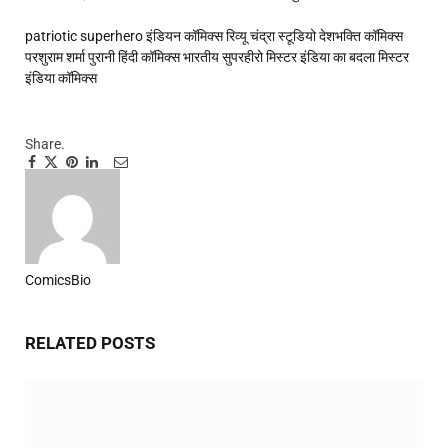
patriotic superhero
इंडियन कॉमिक्स रिव्यू
चंद्रा स्टूडियो
देशभक्ति कॉमिक्स
परशुराम शर्मा
पुरानी हिंदी कॉमिक्स
भारतीय सुपरहीरो
मिस्टर इंडिया का बदला
मिस्टर
इंडिया कॉमिक्स
Share.
Facebook
Twitter
Pinterest
LinkedIn
Tumblr
Email
ComicsBio
Website
RELATED
POSTS